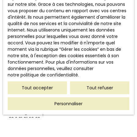
Conformément à la réglementation européenne et à la
sur notre site. Grace à ces technologies, nous pouvons
loi Informatique et libertés du 6 janvier 1978, les
vous proposer du contenu en rapport avec vos centres
internautes dont les données personnelles sont traitées
d'intérêt. Ils nous permettent également d'améliorer la
par la société Le Comptoir de l'immobilier Caen ont le
qualité de nos services et la convivialité de notre site
droit d’accéder à leurs données et le droit de
internet. Nous utiliserons uniquement les données
demander la rectification, la mise à jour et la
personnelles pour lesquelles vous avez donné votre
suppression de leurs données personnelles en
accord. Vous pouvez les modifier à n'importe quel
moment via la rubrique ″Gérer les cookies″ en bas de
Si vous ne souhaitez pas faire l'objet de prospection
notre site, à l'exception des cookies essentiels à son
commerciale par voie téléphonique, vous pouvez vous
fonctionnement. Pour plus d'informations sur vos
inscrire gratuitement sur la liste d'opposition au
données personnelles, veuillez consulter
démarchage téléphonique, prévu par l'article L223-1 du
notre politique de confidentialité
.
code de la consommation, sur le site Internet
www.bloctel.gouv.fr
ou par courrier adressé à Société
Tout accepter
Tout refuser
Worldline, Service Bloctel, CS 61311, 41013 BLOIS CEDEX.
Personnaliser
Le Comptoir de l'immobilier Caen
contact@lecomptoirdelimmobiliercaen.fr
+33 2 31 91 20 23
Cookies