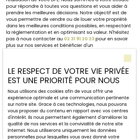
pour répondre à toutes vos questions et vous aider à
prendre les meilleures décisions. Notre objectif est de
vous permettre de vendre ou de louer votre propriété
dans les meilleures conditions possibles, en respectant
la réglementation et en optimisant sa valeur. N'hésitez
pas à nous contacter au
02 31 91 20 23
pour en savoir
plus sur nos services et bénéficier d'un
accompagnement personnalisé.
LE RESPECT DE VOTRE VIE PRIVÉE
Conclusion
EST UNE PRIORITÉ POUR NOUS
Nous utilisons des cookies afin de vous offrir une
Réaliser un DPE à Caen est une étape cruciale pour
expérience optimale et une communication pertinente
vendre ou louer votre logement en toute
sur notre site. Grace à ces technologies, nous pouvons
conformité. Comprendre les enjeux du DPE, les
vous proposer du contenu en rapport avec vos centres
étapes à suivre et les obligations légales est
d'intérêt. Ils nous permettent également d'améliorer la
essentiel pour mener à bien votre projet. Pour un
qualité de nos services et la convivialité de notre site
accompagnement personnalisé et une expertise
internet. Nous utiliserons uniquement les données
locale, contactez Le Comptoir de l'Immobilier Caen
personnelles pour lesquelles vous avez donné votre
au 02 31 91 20 23. Nous sommes là pour vous aider à